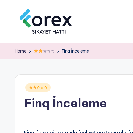
Home
☆☆☆
Finq İnceleme
Posted
☆☆☆
in
Finq İnceleme
Finq, forex piyasasında faaliyet gösteren platfor