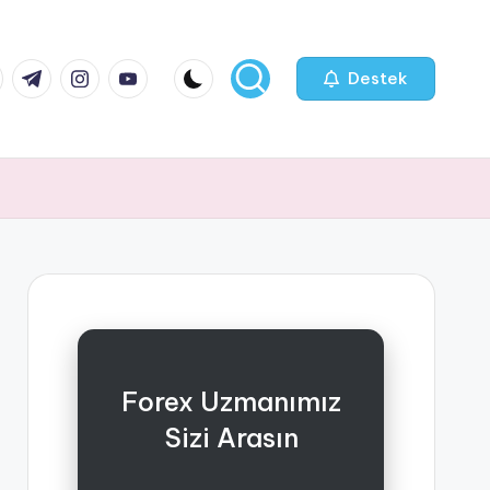
k.com
tter.com
t.me
instagram.com
youtube.com
Destek
Forex Uzmanımız
Sizi Arasın