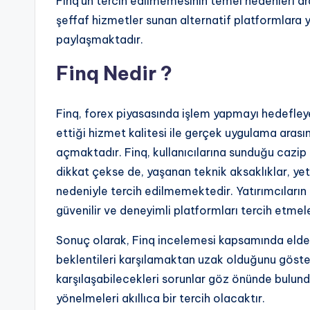
Finq’un tercih edilmemesinin temel nedenleri ara
şeffaf hizmetler sunan alternatif platformlara y
paylaşmaktadır.
Finq Nedir ?
Finq, forex piyasasında işlem yapmayı hedefleye
ettiği hizmet kalitesi ile gerçek uygulama arasın
açmaktadır. Finq, kullanıcılarına sunduğu cazip 
dikkat çekse de, yaşanan teknik aksaklıklar, yet
nedeniyle tercih edilmemektedir. Yatırımcıların 
güvenilir ve deneyimli platformları tercih etmel
Sonuç olarak, Finq incelemesi kapsamında elde 
beklentileri karşılamaktan uzak olduğunu göster
karşılaşabilecekleri sorunlar göz önünde bulund
yönelmeleri akıllıca bir tercih olacaktır.