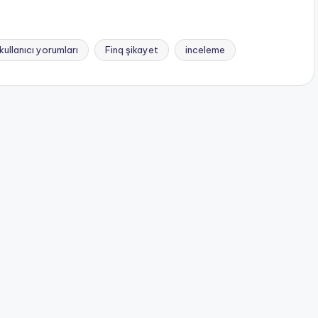
kullanıcı yorumları
Finq şikayet
inceleme