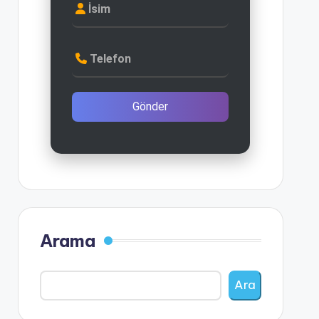
İsim
Telefon
Gönder
Arama
Ara