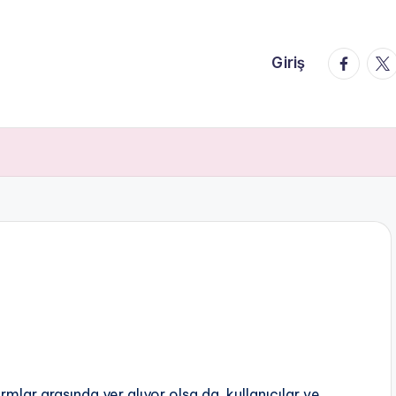
faceboo
twi
Giriş
mlar arasında yer alıyor olsa da, kullanıcılar ve