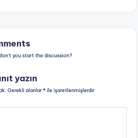
mments
n’t you start the discussion?
anıt yazın
ak.
Gerekli alanlar
*
ile işaretlenmişlerdir