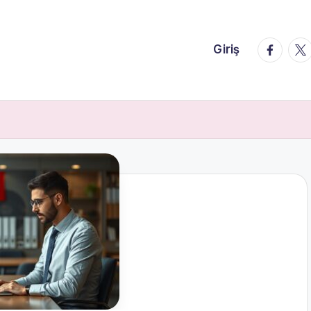
faceboo
twi
Giriş