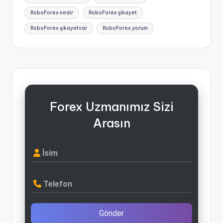
RoboForex nedir
RoboForex şikayet
RoboForex şikayetvar
RoboForex yorum
Forex Uzmanımız Sizi
Arasın
İsim
Telefon
Gönder