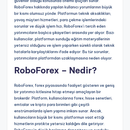
güvenilir olduğu konusunda önemli ipuçları sunar.
RoboForex hakkında yapılan kullanıcı yorumlarının büyük
bir kısmı olumsuz yönde. Platformun teknik aksaklıkları,
yavaş müşteri hizmetleri, para çekme işlemlerindeki
sorunlar ve düşük işlem hızı, RoboForex’i tercih eden
yatırımcıların başlıca şikayetleri arasında yer alıyor. Bazı
kullanıcılar, platformun sunduğu eğitim materyallerinin
yetersiz olduğunu ve işlem yaparken sürekli olarak teknik
hatalarla karşılaştıklarını ifade ediyor. Bu tür sorunlar,
yatırımcıların platformdan uzaklaşmasına neden oluyor.
RoboForex – Nedir?
RoboForex, forex piyasasında faaliyet gösteren ve geniş
bir yatırımcı kitlesine hitap etmeyi amaçlayan bir
brokerdir. Platform, kullanıcılarına forex, hisse senetleri,
emtialar ve kripto para birimleri gibi çeşitli
enstrümanlarda işlem yapma imkanı sunar. Ancak,
kullanıcıların büyük bir kısmı, platformun vaat ettiği
hizmetlerin pratikte yetersiz kaldığını dile getiriyor.
RoboForex’in düşük başlangıç depozitosu ve sunduğu