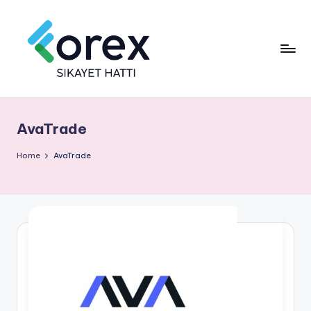
AvaTrade
Home
AvaTrade