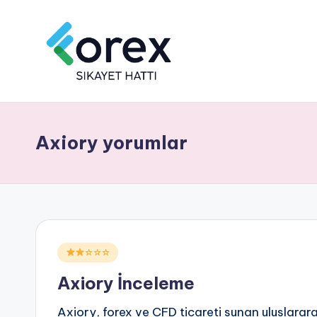
Axiory yorumlar
Posted
☆☆☆
in
Axiory İnceleme
Axiory, forex ve CFD ticareti sunan uluslarara