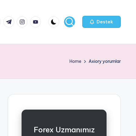
k.com
tter.com
t.me
instagram.com
youtube.com
Destek
Home
Axiory yorumlar
Forex Uzmanımız