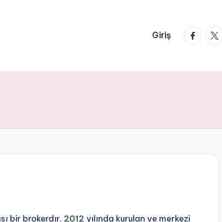
faceboo
twi
Giriş
sı bir brokerdır. 2012 yılında kurulan ve merkezi