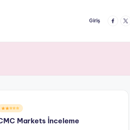
faceboo
twi
Giriş
Posted
☆☆☆
n
CMC Markets İnceleme