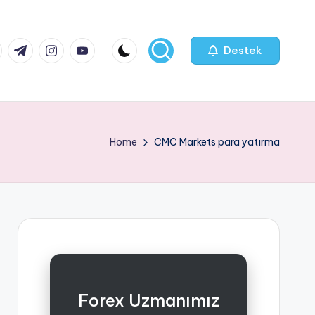
k.com
tter.com
t.me
instagram.com
youtube.com
Destek
Home
CMC Markets para yatırma
Forex Uzmanımız