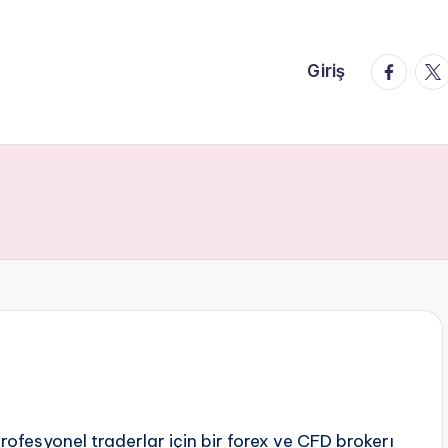
faceboo
twi
Giriş
ofesyonel traderlar için bir forex ve CFD brokerı