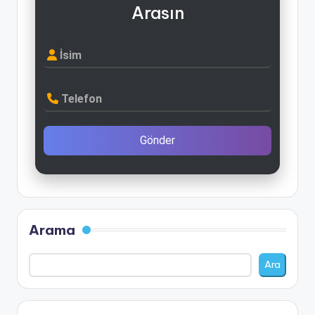
Arasın
İsim
Telefon
Gönder
Arama
Ara