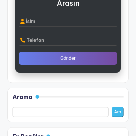
Arasın
İsim
Telefon
Gönder
Arama
Ara