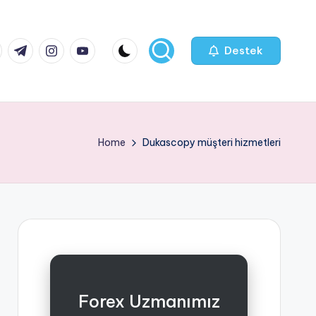
k.com
tter.com
t.me
instagram.com
youtube.com
Destek
Home
Dukascopy müşteri hizmetleri
Forex Uzmanımız