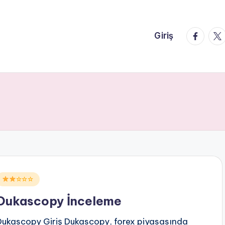
faceboo
twi
Giriş
Posted
☆☆☆
n
Dukascopy İnceleme
Dukascopy Giriş Dukascopy, forex piyasasında