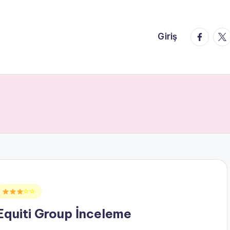
faceboo
twi
Giriş
Posted
☆☆
n
Equiti Group İnceleme