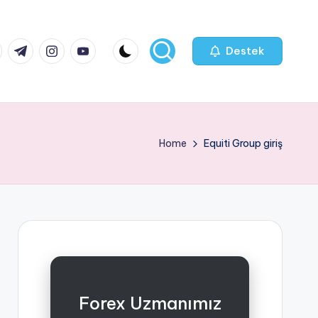
k.com
tter.com
t.me
instagram.com
youtube.com
Destek
Home
Equiti Group giriş
Forex Uzmanımız