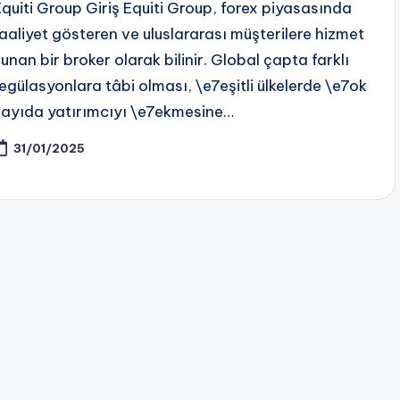
Equiti Group Giriş Equiti Group, forex piyasasında
faaliyet gösteren ve uluslararası müşterilere hizmet
sunan bir broker olarak bilinir. Global çapta farklı
regülasyonlara tâbi olması, \e7eşitli ülkelerde \e7ok
sayıda yatırımcıyı \e7ekmesine…
31/01/2025