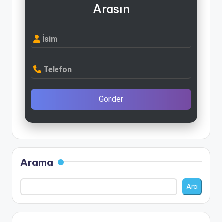
Arasın
İsim
Telefon
Gönder
Arama
Ara