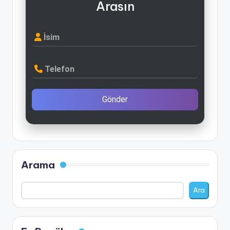
Arasın
İsim
Telefon
Gönder
Arama
Ara