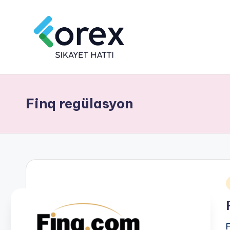
Finq regülasyon
i