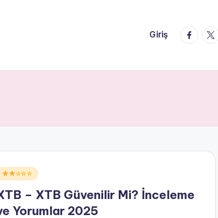
faceboo
twi
Giriş
Posted
☆☆☆
n
XTB – XTB Güvenilir Mi? İnceleme
ve Yorumlar 2025