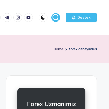
k.com
tter.com
t.me
instagram.com
youtube.com
Destek
Home
forex deneyimleri
Forex Uzmanımız