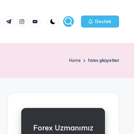
k.com
tter.com
t.me
instagram.com
youtube.com
Destek
Home
forex şikayetleri
Forex Uzmanımız