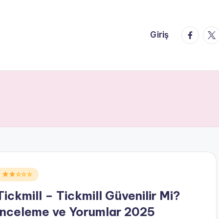
faceboo
twi
Giriş
Posted
☆☆☆
n
Tickmill – Tickmill Güvenilir Mi?
İnceleme ve Yorumlar 2025