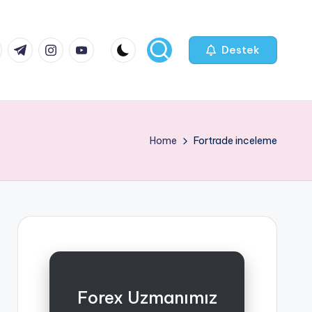
k.com
tter.com
t.me
instagram.com
youtube.com
Destek
Home
Fortrade inceleme
Forex Uzmanımız