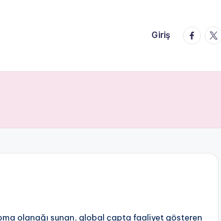
faceboo
twi
Giriş
pma olanağı sunan, global çapta faaliyet gösteren