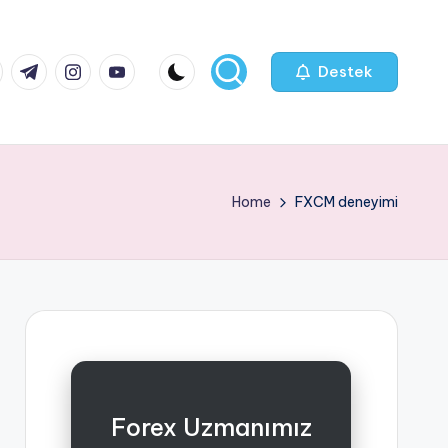
k.com
tter.com
t.me
instagram.com
youtube.com
Destek
Home
FXCM deneyimi
Forex Uzmanımız