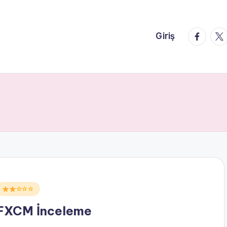
faceboo
twi
Giriş
Posted
☆☆☆
n
FXCM İnceleme