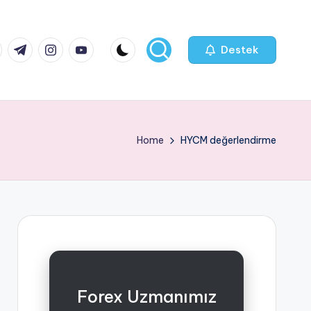
k.com
tter.com
t.me
instagram.com
youtube.com
Destek
Home
HYCM değerlendirme
Forex Uzmanımız