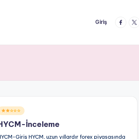
faceboo
twi
Giriş
Posted
☆☆☆
n
HYCM-İnceleme
HYCM-Giriş HYCM, uzun yıllardır forex piyasasında