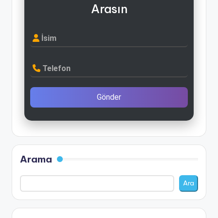
Arasın
İsim
Telefon
Gönder
Arama
Ara