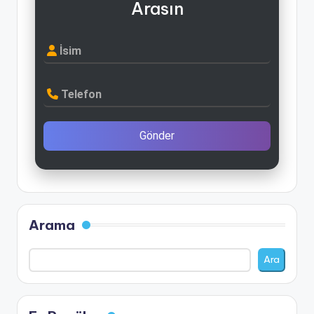
Arasın
İsim
Telefon
Gönder
Arama
Ara