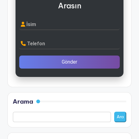
Arasın
İsim
Telefon
Gönder
Arama
Ara