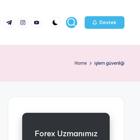
k.com
tter.com
t.me
instagram.com
youtube.com
Destek
Home
işlem güvenliği
Forex Uzmanımız