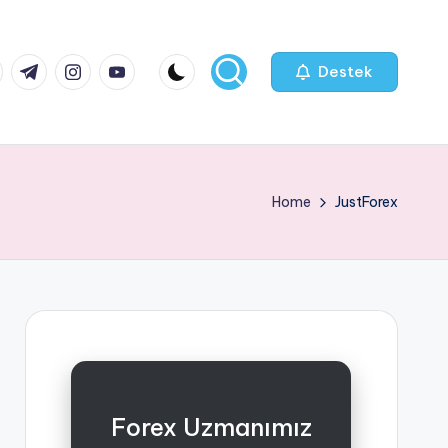
k.com
tter.com
t.me
instagram.com
youtube.com
Destek
Home
JustForex
Forex Uzmanımız