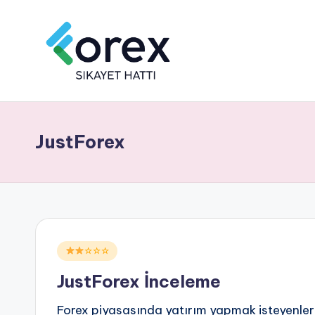
JustForex
Posted
☆☆☆
in
JustForex İnceleme
Forex piyasasında yatırım yapmak isteyenler 