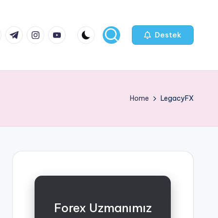
k.com
tter.com
t.me
instagram.com
youtube.com
Destek
Home
LegacyFX
Forex Uzmanımız