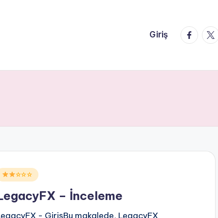
faceboo
twi
Giriş
Posted
☆☆☆
n
LegacyFX – İnceleme
LegacyFX - GirişBu makalede, LegacyFX