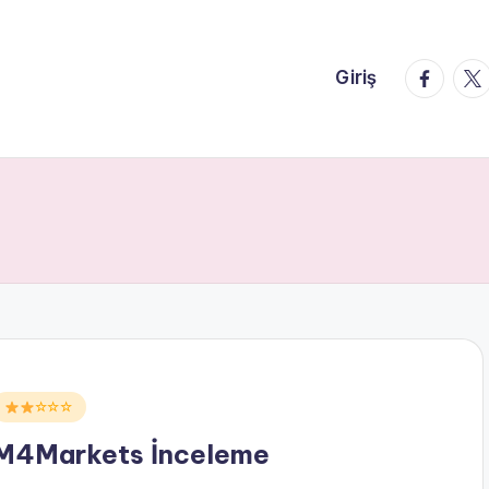
faceboo
twi
Giriş
Posted
☆☆☆
n
M4Markets İnceleme