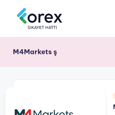
M4Markets ş
i