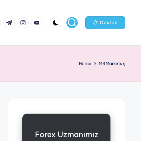
k.com
tter.com
t.me
instagram.com
youtube.com
Destek
Home
M4Markets ş
Forex Uzmanımız