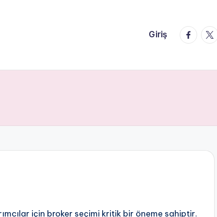
faceboo
twi
Giriş
mcılar için broker seçimi kritik bir öneme sahiptir.