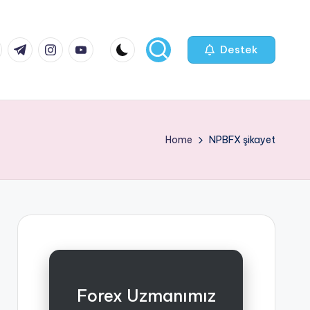
k.com
tter.com
t.me
instagram.com
youtube.com
Destek
Home
NPBFX şikayet
Forex Uzmanımız