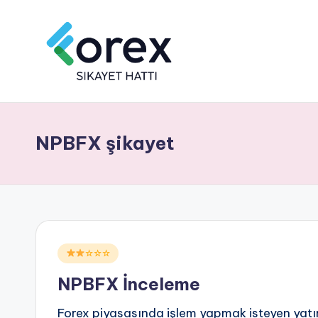
NPBFX şikayet
Posted
☆☆☆
in
NPBFX İnceleme
Forex piyasasında işlem yapmak isteyen yatırı