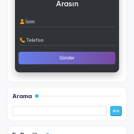
Arasın
İsim
Telefon
Gönder
Arama
Ara