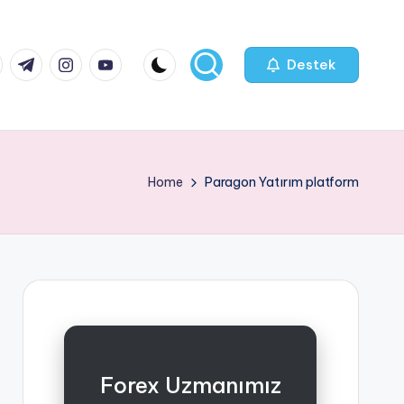
k.com
tter.com
t.me
instagram.com
youtube.com
Destek
Home
Paragon Yatırım platform
Forex Uzmanımız