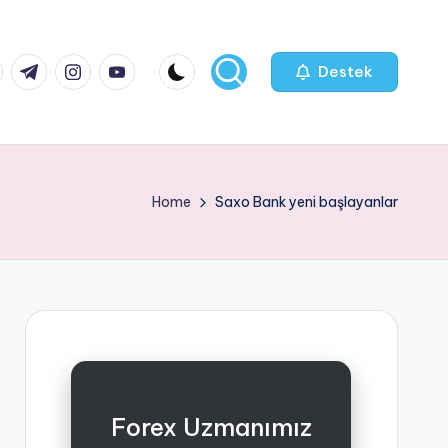
k.com
tter.com
t.me
instagram.com
youtube.com
Destek
Home
Saxo Bank yeni başlayanlar
Forex Uzmanımız