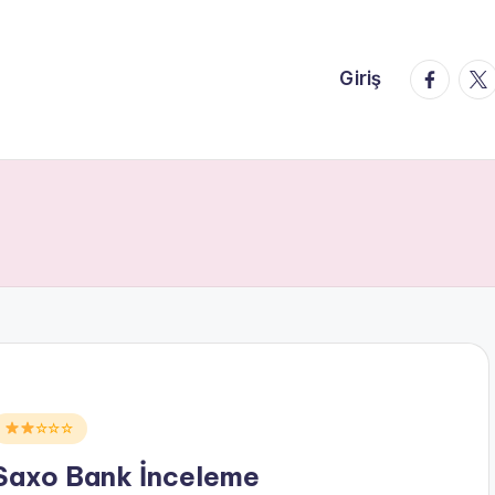
faceboo
twi
Giriş
Posted
☆☆☆
n
Saxo Bank İnceleme