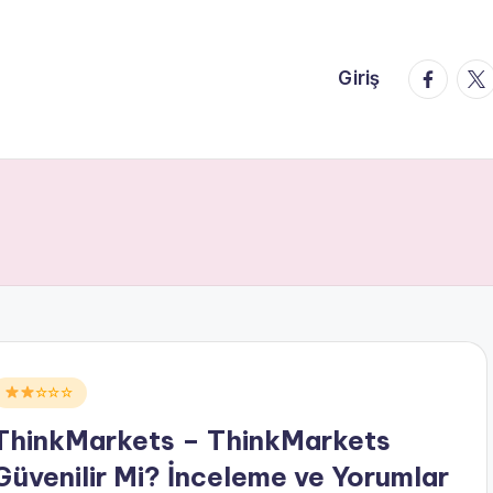
faceboo
twi
Giriş
Posted
☆☆☆
n
ThinkMarkets – ThinkMarkets
Güvenilir Mi? İnceleme ve Yorumlar