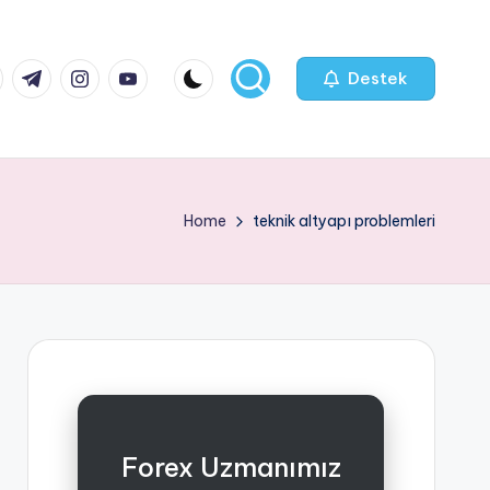
k.com
tter.com
t.me
instagram.com
youtube.com
Destek
Home
teknik altyapı problemleri
Forex Uzmanımız