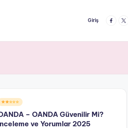
faceboo
twi
Giriş
Posted
☆☆☆
n
OANDA – OANDA Güvenilir Mi?
İnceleme ve Yorumlar 2025