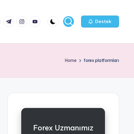
k.com
tter.com
t.me
instagram.com
youtube.com
Destek
Home
forex platformları
Forex Uzmanımız