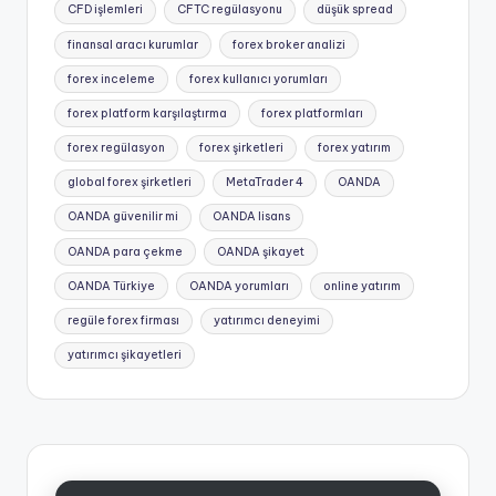
Tags:
CFD işlemleri
CFTC regülasyonu
düşük spread
finansal aracı kurumlar
forex broker analizi
forex inceleme
forex kullanıcı yorumları
forex platform karşılaştırma
forex platformları
forex regülasyon
forex şirketleri
forex yatırım
global forex şirketleri
MetaTrader 4
OANDA
OANDA güvenilir mi
OANDA lisans
OANDA para çekme
OANDA şikayet
OANDA Türkiye
OANDA yorumları
online yatırım
regüle forex firması
yatırımcı deneyimi
yatırımcı şikayetleri