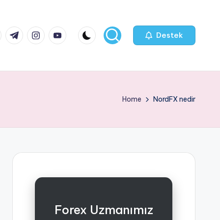
k.com
tter.com
t.me
instagram.com
youtube.com
Destek
Home
NordFX nedir
Forex Uzmanımız