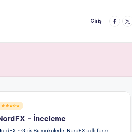
faceboo
twi
Giriş
Posted
☆☆☆
n
NordFX – İnceleme
NordFX - Giriş Bu makalede, NordFX adlı forex