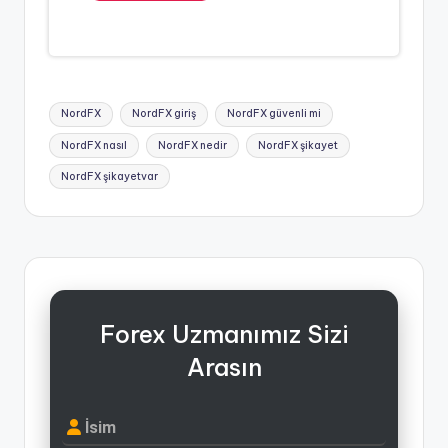
Tags:
NordFX
NordFX giriş
NordFX güvenli mi
NordFX nasıl
NordFX nedir
NordFX şikayet
NordFX şikayetvar
Forex Uzmanımız Sizi
Arasın
İsim