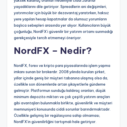
yüksek kaldıraç oranları nedeniyle ciddi zararlar
yaşadıklarını dile getiriyor. Spreadlerin ani değişimleri,
yatırımcılar için büyük bir dezavantaj yaratırken, haksız
yere yapılan hesap kapatmalar da olumsuz yorumların
başlıca sebepleri arasında yer alıyor. Kullanıcıların büyük
çoğunluğu, NordFX’i güvenilir bir yatırım ortamı sunmadığı
gerekçesiyle tercih etmemeyi öneriyor.
NordFX – Nedir?
NordFX, forex ve kripto para piyasalarında işlem yapma
imkanı sunan bir brokerdır. 2008 yılında kurulan şirket,
yıllar içinde geniş bir müşteri tabanına ulaşmış olsa da,
özellikle son dönemlerde artan şikayetlerle gündeme
gelmiştir. Platformun sunduğu kaldıraç oranları, düşük
minimum depozito miktarı ve çok çeşitli yatırım araçları
gibi avantajları bulunmakla birlikte, güvenilirlik ve müşteri
memnuniyeti konusunda ciddi sorunlar barındırmaktadır.
Özellikle gelişmiş bir regülasyona sahip olmaması,
NordFX’in güvenilirliğini tartışmalı hale getiriyor.