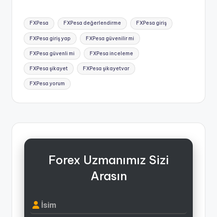
Tags:
FXPesa
FXPesa değerlendirme
FXPesa giriş
FXPesa giriş yap
FXPesa güvenilir mi
FXPesa güvenli mi
FXPesa inceleme
FXPesa şikayet
FXPesa şikayetvar
FXPesa yorum
Forex Uzmanımız Sizi
Arasın
İsim