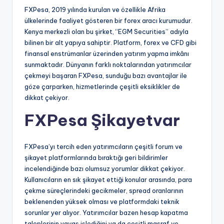
FXPesa, 2019 yılında kurulan ve özellikle Afrika
ülkelerinde faaliyet gösteren bir forex aracı kurumudur.
Kenya merkezli olan bu şirket, “EGM Securities” adıyla
bilinen bir alt yapıya sahiptir. Platform, forex ve CFD gibi
finansal enstrümanlar üzerinden yatırım yapma imkânı
sunmaktadır. Dünyanın farklı noktalarından yatırımcılar
çekmeyi başaran FXPesa, sunduğu bazı avantajlar ile
göze çarparken, hizmetlerinde çeşitli eksiklikler de
dikkat çekiyor.
FXPesa Şikayetvar
FXPesa’yı tercih eden yatırımcıların çeşitli forum ve
şikayet platformlarında bıraktığı geri bildirimler
incelendiğinde bazı olumsuz yorumlar dikkat çekiyor.
Kullanıcıların en sık şikayet ettiği konular arasında, para
çekme süreçlerindeki gecikmeler, spread oranlarının
beklenenden yüksek olması ve platformdaki teknik
sorunlar yer alıyor. Yatırımcılar bazen hesap kapatma
taleplerinin yavaş işlediğini ya da çeşitli masraf ve