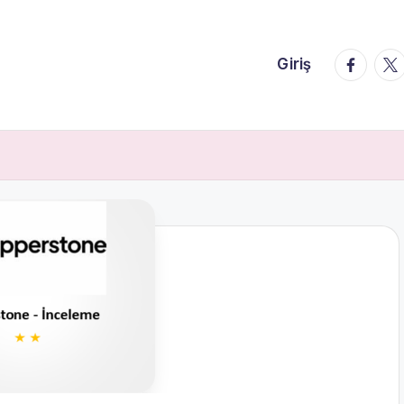
faceboo
twi
Giriş