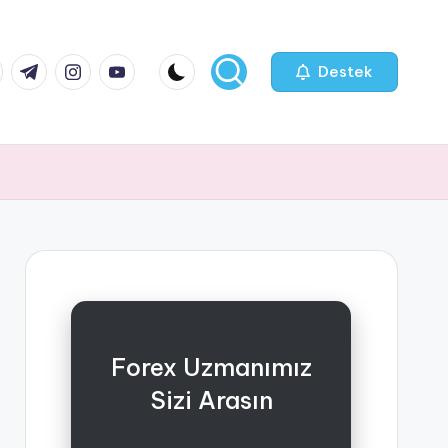
k.com
tter.com
t.me
instagram.com
youtube.com
Destek
Forex Uzmanımız
Sizi Arasın