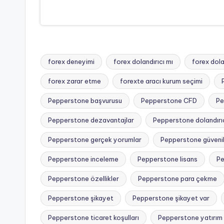
forex deneyimi
forex dolandırıcı mı
forex dolan
forex zarar etme
forexte aracı kurum seçimi
Pepperstone başvurusu
Pepperstone CFD
Pe
Pepperstone dezavantajlar
Pepperstone dolandırıc
Pepperstone gerçek yorumlar
Pepperstone güvenil
Tags:
Pepperstone inceleme
Pepperstone lisans
Pe
Pepperstone özellikler
Pepperstone para çekme
Pepperstone şikayet
Pepperstone şikayet var
Pepperstone ticaret koşulları
Pepperstone yatırım