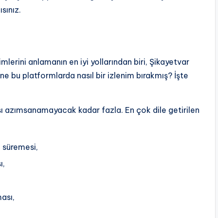
sınız.
lerini anlamanın en iyi yollarından biri, Şikayetvar
e bu platformlarda nasıl bir izlenim bırakmış? İşte
sı azımsanamayacak kadar fazla. En çok dile getirilen
 süremesi,
ı,
ması,