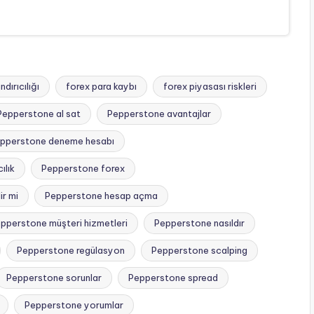
dırıcılığı
forex para kaybı
forex piyasası riskleri
Pepperstone al sat
Pepperstone avantajlar
pperstone deneme hesabı
ılık
Pepperstone forex
ir mi
Pepperstone hesap açma
pperstone müşteri hizmetleri
Pepperstone nasıldır
Pepperstone regülasyon
Pepperstone scalping
Pepperstone sorunlar
Pepperstone spread
Pepperstone yorumlar